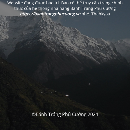
Website đang được bảo trì. Bạn có thể truy cập trang chính
thức của hệ thống nhà hàng Bánh Tráng Phú Cường
https://banhtrangphucuong.vn
nhé. Thankyou
©Bánh Tráng Phú Cường 2024