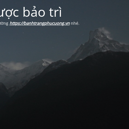
ợc bảo trì
Cường
https://banhtrangphucuong.vn
nhé.