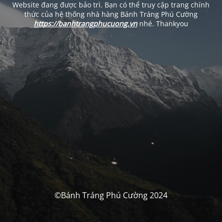
Website đang được bảo trì. Bạn có thể truy cập trang chính
thức của hệ thống nhà hàng Bánh Tráng Phú Cường
https://banhtrangphucuong.vn
nhé. Thankyou
©Bánh Tráng Phú Cường 2024