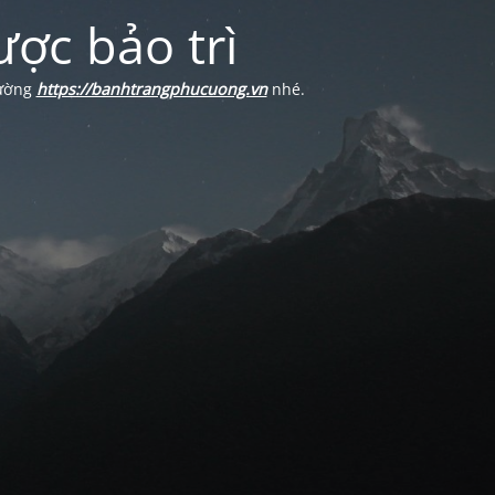
ợc bảo trì
Cường
https://banhtrangphucuong.vn
nhé.