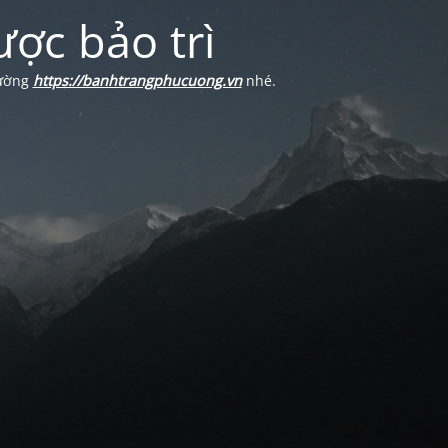
ợc bảo trì
Cường
https://banhtrangphucuong.vn
nhé.