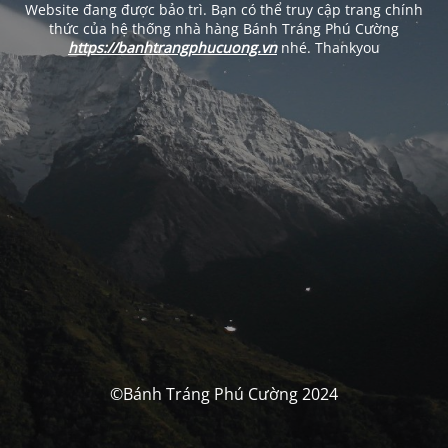
Website đang được bảo trì. Bạn có thể truy cập trang chính
thức của hệ thống nhà hàng Bánh Tráng Phú Cường
https://banhtrangphucuong.vn
nhé. Thankyou
©Bánh Tráng Phú Cường 2024