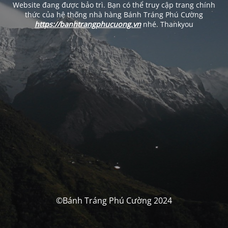
Website đang được bảo trì. Bạn có thể truy cập trang chính
thức của hệ thống nhà hàng Bánh Tráng Phú Cường
https://banhtrangphucuong.vn
nhé. Thankyou
©Bánh Tráng Phú Cường 2024