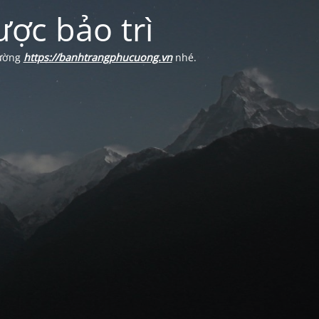
ợc bảo trì
Cường
https://banhtrangphucuong.vn
nhé.